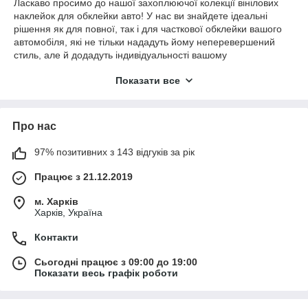
Ласкаво просимо до нашої захоплюючої колекції вінілових
наклейок для обклейки авто! У нас ви знайдете ідеальні
рішення як для повної, так і для часткової обклейки вашого
автомобіля, які не тільки нададуть йому неперевершений
стиль, але й додадуть індивідуальності вашому
транспортному засобу.
Показати все
Наші вінілові наклейки виготовлені з високоякісних
матеріалів, що гарантує їхню тривалість та стійкість до впливу
навколишнього середовища. Ви можете вибирати серед
Про нас
безлічі унікальних дизайнів, кольорів і стилів, щоб створити
саме той образ, який відповідає вашому смаку та
індивідуальності.
97% позитивних з 143 відгуків за рік
Чи ви шукаєте яскраві і екстравагантні малюнки для
Працює з 21.12.2019
ефектного зовнішнього вигляду, або вам подобається більш
стриманий і класичний стиль? У нашому асортименті ви
м. Харків
знайдете все, що потрібно, аби зробити ваш автомобіль
Харків, Україна
справжнім витвором мистецтва на дорозі.
Контакти
Повністю обклейте свій автомобіль від бампера до бампера,
або виберіть часткову обклейку, щоб виділити окремі деталі
Сьогодні працює з 09:00 до 19:00
або зони. Наші вінілові наклейки легко наносяться і
Показати весь графік роботи
видаляються без пошкодження лакофарбового покриття, що
дозволяє вам змінювати дизайн в будь-який момент.