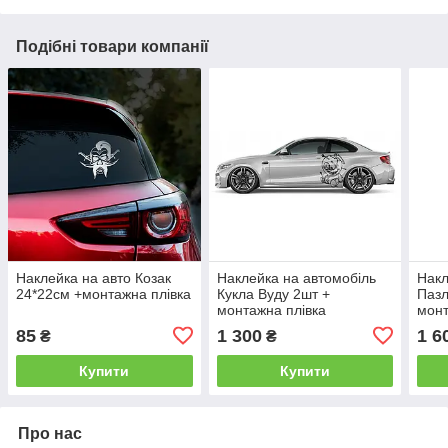
Подібні товари компанії
Наклейка на авто Козак
Наклейка на автомобіль
Накл
24*22см +монтажна плівка
Кукла Вуду 2шт +
Пазл
монтажна плівка
монт
85
1 300
1 6
₴
₴
Купити
Купити
Про нас