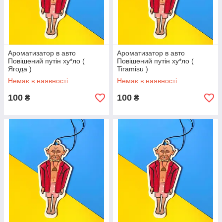
Ароматизатор в авто
Ароматизатор в авто
Повішений путін ху*ло (
Повішений путін ху*ло (
Ягода )
Tiramisu )
Немає в наявності
Немає в наявності
100
100
₴
₴