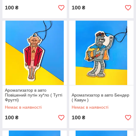
100
100
₴
₴
Ароматизатор в авто
Повішений путін ху*ло ( Тутті
Ароматизатор в авто Бендер
Фрутті)
( Кавун )
Немає в наявності
Немає в наявності
100
100
₴
₴