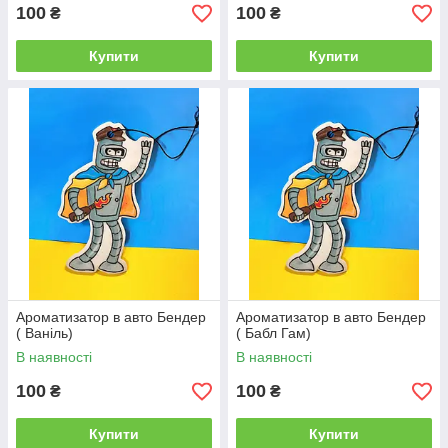
100
100
₴
₴
Купити
Купити
Ароматизатор в авто Бендер
Ароматизатор в авто Бендер
( Ваніль)
( Бабл Гам)
В наявності
В наявності
100
100
₴
₴
Купити
Купити