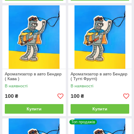
Ароматизатор в авто Бендер
Ароматизатор в авто Бендер
( Кава )
( Тутті Фрутті)
В наявності
В наявності
100
100
₴
₴
Купити
Купити
Топ продажів