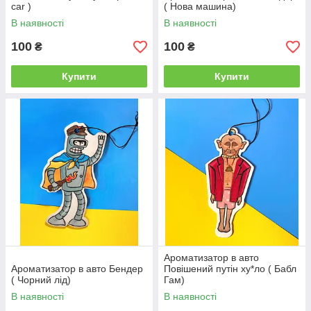
car )
( Нова машина)
В наявності
В наявності
100
100
₴
₴
Купити
Купити
Ароматизатор в авто
Ароматизатор в авто Бендер
Повішений путін ху*ло ( Бабл
( Чорний лід)
Гам)
В наявності
В наявності