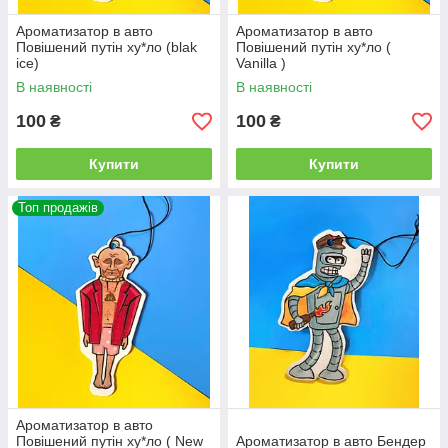
Ароматизатор в авто
Ароматизатор в авто
Повішений путін ху*ло (blak
Повішений путін ху*ло (
ice)
Vanilla )
В наявності
В наявності
100
100
₴
₴
Купити
Купити
Топ продажів
Ароматизатор в авто
Повішений путін ху*ло ( New
Ароматизатор в авто Бендер