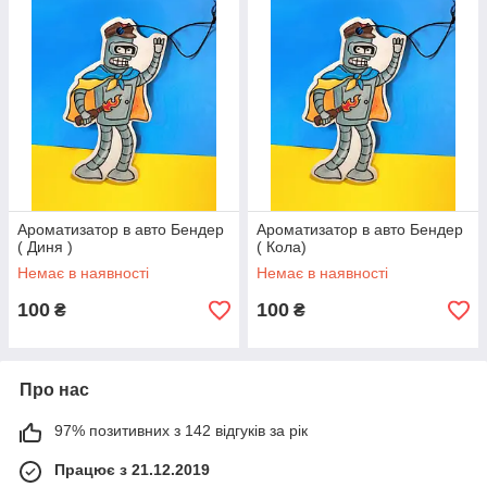
Ароматизатор в авто Бендер
Ароматизатор в авто Бендер
( Диня )
( Кола)
Немає в наявності
Немає в наявності
100
100
₴
₴
Про нас
97% позитивних з 142 відгуків за рік
Працює з 21.12.2019