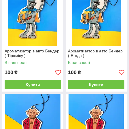
Ароматизатор в авто Бендер
Ароматизатор в авто Бендер
( Тірамісу )
( Ягода )
В наявності
В наявності
100
100
₴
₴
Купити
Купити