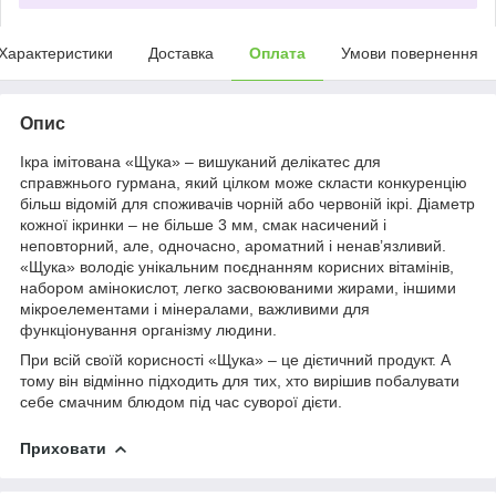
Характеристики
Доставка
Оплата
Умови повернення
Опис
Ікра імітована «Щука» – вишуканий делікатес для
справжнього гурмана, який цілком може скласти конкуренцію
більш відомій для споживачів чорній або червоній ікрі. Діаметр
кожної ікринки – не більше 3 мм, смак насичений і
неповторний, але, одночасно, ароматний і ненав’язливий.
«Щука» володіє унікальним поєднанням корисних вітамінів,
набором амінокислот, легко засвоюваними жирами, іншими
мікроелементами і мінералами, важливими для
функціонування організму людини.
При всій своїй корисності «Щука» – це дієтичний продукт. А
тому він відмінно підходить для тих, хто вирішив побалувати
себе смачним блюдом під час суворої дієти.
Приховати