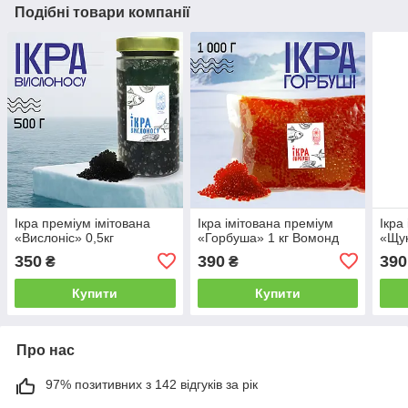
Подібні товари компанії
Ікра преміум імітована
Ікра імітована преміум
Ікра
«Вислоніс» 0,5кг
«Горбуша» 1 кг Вомонд
«Щук
350
390
390
₴
₴
Купити
Купити
Про нас
97% позитивних з 142 відгуків за рік