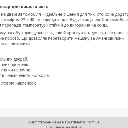
декор для вашого авто
 на двері автомобіля – ідеальне рішення для тих, хто хоче додат
 розміром 25 х 48 см підходить для будь-яких дверей автомобіля
 перепадів температур і стійкий до вигорання на сонці.
у засобу індивідуальність, але й прослужить довго, не втрача
же просто, що дозволяє перетворити машину за лічені хвилини.
 позашляховики.
ільних дверей.
ячних променів.
нтів чи навичок.
ть і насиченість кольорів.
вініловою наклейкою
Сайт створений на маркетплейсі
Prom.ua
Продавець на Bigl.ua