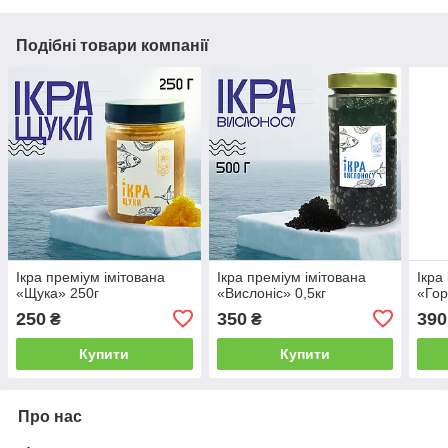
Подібні товари компанії
Ікра преміум імітована
Ікра преміум імітована
Ікра
«Щука» 250г
«Вислоніс» 0,5кг
«Гор
250
350
390
₴
₴
Купити
Купити
Про нас