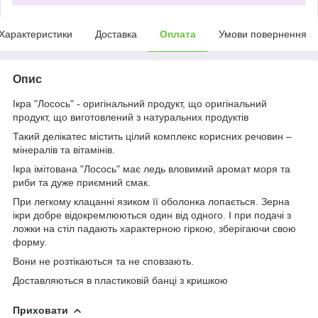
Характеристики
Доставка
Оплата
Умови повернення
Опис
Ікра "Лосось" - оригінальний продукт, що оригінальний
продукт, що виготовлений з натуральних продуктів
Такий делікатес містить цілий комплекс корисних речовин –
мінералів та вітамінів.
Ікра імітована "Лосось" має ледь вловимий аромат моря та
риби та дуже приємний смак.
При легкому клацанні язиком її оболонка лопається. Зерна
ікри добре відокремлюються один від одного. І при подачі з
ложки на стіл падають характерною гіркою, зберігаючи свою
форму.
Вони не розтікаються та не сповзають.
Доставляються в пластиковій банці з кришкою
Приховати