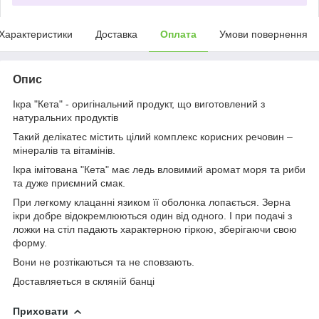
Характеристики
Доставка
Оплата
Умови повернення
Опис
Ікра "Кета" - оригінальний продукт, що виготовлений з
натуральних продуктів
Такий делікатес містить цілий комплекс корисних речовин –
мінералів та вітамінів.
Ікра імітована "Кета" має ледь вловимий аромат моря та риби
та дуже приємний смак.
При легкому клацанні язиком її оболонка лопається. Зерна
ікри добре відокремлюються один від одного. І при подачі з
ложки на стіл падають характерною гіркою, зберігаючи свою
форму.
Вони не розтікаються та не сповзають.
Доставляеться в скляній банці
Приховати