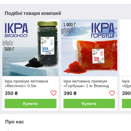
Подібні товари компанії
Ікра преміум імітована
Ікра імітована преміум
Ікра
«Вислоніс» 0,5кг
«Горбуша» 1 кг Вомонд
«Щук
350
390
390
₴
₴
Купити
Купити
Про нас