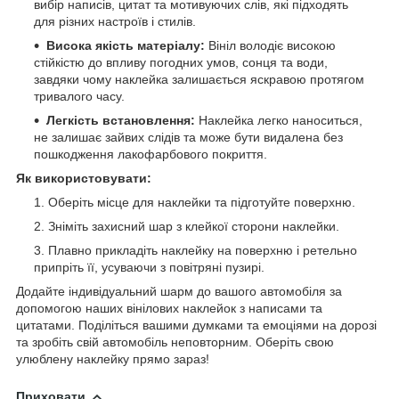
вибір написів, цитат та мотивуючих слів, які підходять
для різних настроїв і стилів.
Висока якість матеріалу:
Вініл володіє високою
стійкістю до впливу погодних умов, сонця та води,
завдяки чому наклейка залишається яскравою протягом
тривалого часу.
Легкість встановлення:
Наклейка легко наноситься,
не залишає зайвих слідів та може бути видалена без
пошкодження лакофарбового покриття.
Як використовувати:
Оберіть місце для наклейки та підготуйте поверхню.
Зніміть захисний шар з клейкої сторони наклейки.
Плавно прикладіть наклейку на поверхню і ретельно
припріть її, усуваючи з повітряні пузирі.
Додайте індивідуальний шарм до вашого автомобіля за
допомогою наших вінілових наклейок з написами та
цитатами. Поділіться вашими думками та емоціями на дорозі
та зробіть свій автомобіль неповторним. Оберіть свою
улюблену наклейку прямо зараз!
Приховати