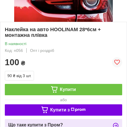
Наклейка на авто HOOLINAM 28*6см +
монтажна плівка
В наявності
Код: n056
Опт і роздріб
100
₴
90 ₴
від 3 шт.
Купити
або
Купити з
Що таке купити з Пром?