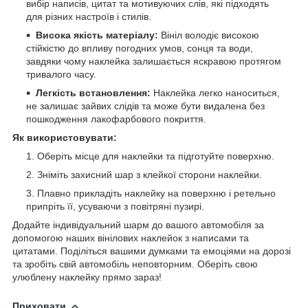
вибір написів, цитат та мотивуючих слів, які підходять
для різних настроїв і стилів.
Висока якість матеріалу:
Вініл володіє високою
стійкістю до впливу погодних умов, сонця та води,
завдяки чому наклейка залишається яскравою протягом
тривалого часу.
Легкість встановлення:
Наклейка легко наноситься,
не залишає зайвих слідів та може бути видалена без
пошкодження лакофарбового покриття.
Як використовувати:
Оберіть місце для наклейки та підготуйте поверхню.
Зніміть захисний шар з клейкої сторони наклейки.
Плавно прикладіть наклейку на поверхню і ретельно
припріть її, усуваючи з повітряні пузирі.
Додайте індивідуальний шарм до вашого автомобіля за
допомогою наших вінілових наклейок з написами та
цитатами. Поділіться вашими думками та емоціями на дорозі
та зробіть свій автомобіль неповторним. Оберіть свою
улюблену наклейку прямо зараз!
Приховати