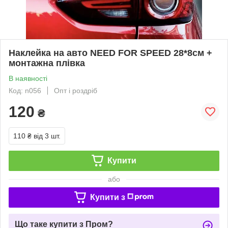
Наклейка на авто NEED FOR SPEED 28*8см +
монтажна плівка
В наявності
Код: n056
Опт і роздріб
120
₴
110 ₴
від 3 шт.
Купити
або
Купити з
Що таке купити з Пром?