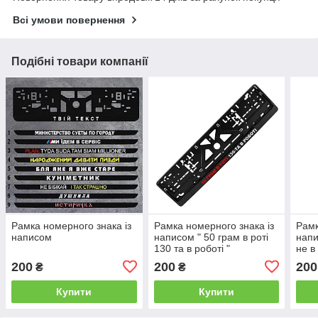
Всі умови повернення
Подібні товари компанії
Рамка номерного знака із
Рамка номерного знака із
Рамк
написом
написом " 50 грам в роті
напи
130 та в роботі "
не в 
200
200
200
₴
₴
Купити
Купити