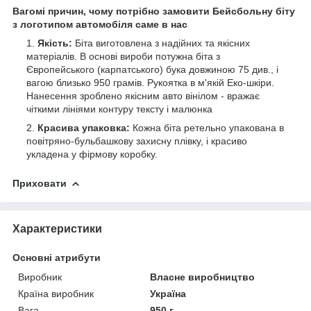
Вагомі причин, чому потрібно замовити Бейсбольну біту
з логотипом автомобіля саме в нас
Якість:
Біта виготовлена з надійних та якісних
матеріалів. В основі вироби потужна біта з
Європейського (карпатського) бука довжиною 75 див., і
вагою близько 950 грамів. Рукоятка в м'якій Еко-шкіри.
Нанесення зроблено якісним авто вінілом - вражає
чіткими лініями контуру тексту і малюнка
Красива упаковка:
Кожна біта ретельно упакована в
повітряно-бульбашкову захисну плівку, і красиво
укладена у фірмову коробку.
Приховати
Характеристики
Основні атрибути
Виробник
Власне виробництво
Країна виробник
Україна
Вага
950 г