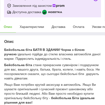
Замовлення під захистом
Доступна доставка
Опис
Характеристики
Доставка
Оплата
Умови п
Опис
Бейсбольна біта БАТЯ В ЗДАНИИ Чорна з білою
ручкою
ідеально підійде до стилю власника автомобіля даної
марки. Підкреслить індивідуальність і стиль.
Бейсбольна біта
стане прекрасним сувеніром і подарунком
для вас, вашого друга, батька, брата, колеги, і навіть боса. Не
посоромилися сказати, що сьогодні бейсбольні біти дарують
навіть дівчатам.
Якщо Вам потрібен крутий аксесуар в автомобіль. Якщо Ви
шукаєте оригінальний і сучасний презент шановному або
просто близькій людині. Або Вам просто необхідно купити
оригінальну бейсбольну біту -
бейсбольна Біта ідеальне
рішення для вас!