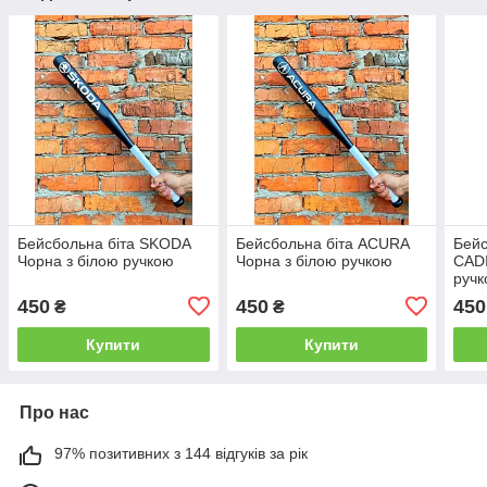
Бейсбольна біта SKODA
Бейсбольна біта ACURA
Бейс
Чорна з білою ручкою
Чорна з білою ручкою
CADI
руч
450
450
450
₴
₴
Купити
Купити
Про нас
97% позитивних з 144 відгуків за рік