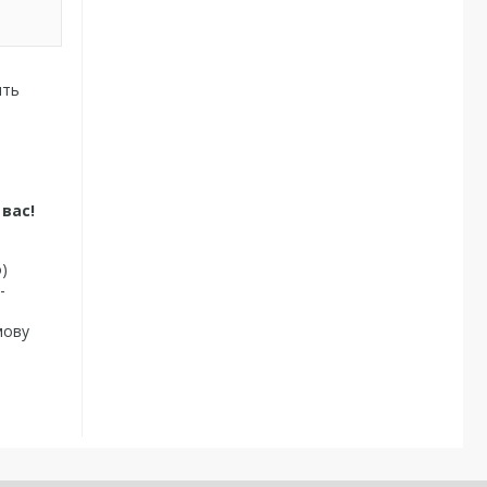
ить
вас!
)
-
мову