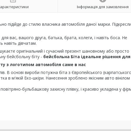
арактеристики
Інформація для замовлення
ьно підійде до стилю власника автомобіля даної марки. Підкресл
для вас, вашого друга, батька, брата, колеги, і навіть боса. Не
ь навіть дівчатам.
шукаєте оригінальний і сучасний презент шановному або просто
ьну бейсбольну біту -
бейсбольна Біта ідеальне рішення для 
іту з логотипом автомобіля саме в нас
лів. В основі вироби потужна біта з Європейського (карпатського
тка в м'якій Еко-шкіри. Нанесення зроблено якісним авто вінілом 
повітряно-бульбашкову захисну плівку, і красиво укладена у фір