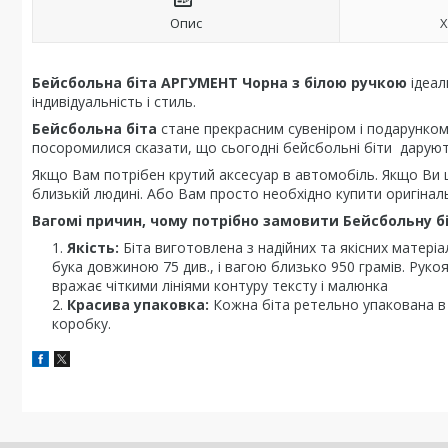
Опис
Х
Бейсбольна біта АРГУМЕНТ Чорна з білою ручкою
ідеал
індивідуальність і стиль.
Бейсбольна біта
стане прекрасним сувеніром і подарунком 
посоромилися сказати, що сьогодні бейсбольні біти даруют
Якщо Вам потрібен крутий аксесуар в автомобіль. Якщо Ви 
близькій людині. Або Вам просто необхідно купити оригінал
Вагомі причин, чому потрібно замовити Бейсбольну б
Якість:
Біта виготовлена з надійних та якісних матеріа
бука довжиною 75 див., і вагою близько 950 грамів. Рукоя
вражає чіткими лініями контуру тексту і малюнка
Красива упаковка:
Кожна біта ретельно упакована в 
коробку.