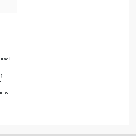
вас!
)
-
мову