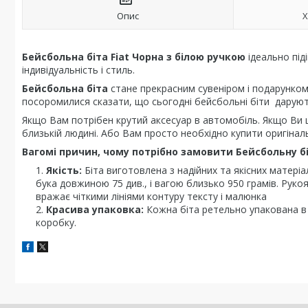
Опис
Х
Бейсбольна біта Fiat Чорна з білою ручкою
ідеально під
індивідуальність і стиль.
Бейсбольна біта
стане прекрасним сувеніром і подарунком 
посоромилися сказати, що сьогодні бейсбольні біти даруют
Якщо Вам потрібен крутий аксесуар в автомобіль. Якщо Ви 
близькій людині. Або Вам просто необхідно купити оригінал
Вагомі причин, чому потрібно замовити Бейсбольну б
Якість:
Біта виготовлена з надійних та якісних матеріа
бука довжиною 75 див., і вагою близько 950 грамів. Рукоя
вражає чіткими лініями контуру тексту і малюнка
Красива упаковка:
Кожна біта ретельно упакована в 
коробку.