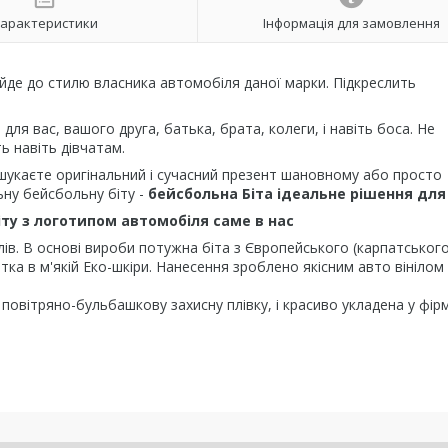
арактеристики
Інформація для замовлення
ійде до стилю власника автомобіля даної марки. Підкреслить
для вас, вашого друга, батька, брата, колеги, і навіть боса. Не
ь навіть дівчатам.
шукаєте оригінальний і сучасний презент шановному або просто
ьну бейсбольну біту -
бейсбольна Біта ідеальне рішення для 
іту з логотипом автомобіля саме в нас
лів. В основі вироби потужна біта з Європейського (карпатського
тка в м'якій Еко-шкіри. Нанесення зроблено якісним авто вінілом 
повітряно-бульбашкову захисну плівку, і красиво укладена у фір