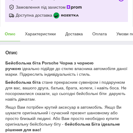
Замовлення під захистом
Доступна доставка
Опис
Характеристики
Доставка
Оплата
Умови п
Опис
Бейсбольна біта Porsche Чорна з чорною
ручкою
ідеально підійде до стилю власника автомобіля даної
марки. Підкреслить індивідуальність і стиль.
Бейсбольна біта
стане прекрасним сувеніром і подарунком
для вас, вашого друга, батька, брата, колеги, і навіть боса. Не
посоромилися сказати, що сьогодні бейсбольні біти дарують
навіть дівчатам.
Якщо Вам потрібен крутий аксесуар в автомобіль. Якщо Ви
шукаєте оригінальний і сучасний презент шановному або
просто близькій людині. Або Вам просто необхідно купити
оригінальну бейсбольну біту -
бейсбольна Біта ідеальне
рішення для вас!