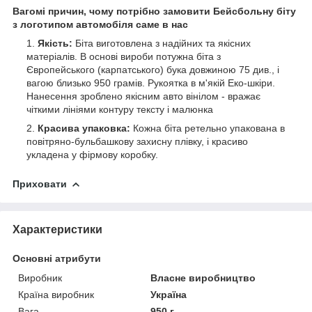
Вагомі причин, чому потрібно замовити Бейсбольну біту
з логотипом автомобіля саме в нас
Якість:
Біта виготовлена з надійних та якісних
матеріалів. В основі вироби потужна біта з
Європейського (карпатського) бука довжиною 75 див., і
вагою близько 950 грамів. Рукоятка в м'якій Еко-шкіри.
Нанесення зроблено якісним авто вінілом - вражає
чіткими лініями контуру тексту і малюнка
Красива упаковка:
Кожна біта ретельно упакована в
повітряно-бульбашкову захисну плівку, і красиво
укладена у фірмову коробку.
Приховати
Характеристики
Основні атрибути
Виробник
Власне виробництво
Країна виробник
Україна
Вага
950 г