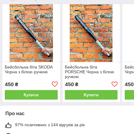
Бейсбольна біта SKODA
Бейсбольна біта
Бейс
Чорна з білою ручкою
PORSCHE Чорна з білою
Чорн
ручкою
450
450
450
₴
₴
Купити
Купити
Про нас
97% позитивних з 144 відгуків за рік