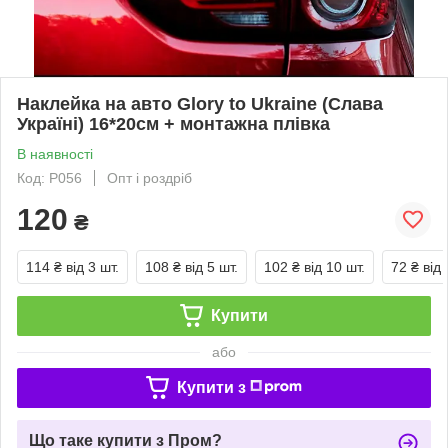
Наклейка на авто Glory to Ukraine (Cлава
Україні) 16*20см + монтажна плівка
В наявності
Код: P056
Опт і роздріб
120
₴
114 ₴
від 3 шт.
108 ₴
від 5 шт.
102 ₴
від 10 шт.
72 ₴
від 
Купити
або
Купити з
Що таке купити з Пром?