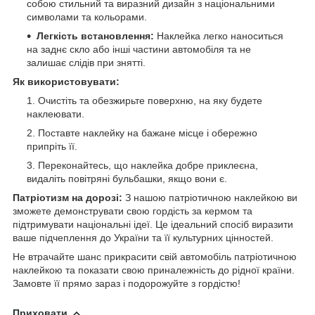
собою стильний та виразний дизайн з національними
символами та кольорами.
Легкість встановлення:
Наклейка легко наноситься
на заднє скло або інші частини автомобіля та не
залишає слідів при знятті.
Як використовувати:
Очистіть та обезжирьте поверхню, на яку будете
наклеювати.
Поставте наклейку на бажане місце і обережно
припріть її.
Переконайтесь, що наклейка добре приклеєна,
видаліть повітряні бульбашки, якщо вони є.
Патріотизм на дорозі:
З нашою патріотичною наклейкою ви
зможете демонструвати свою гордість за кермом та
підтримувати національні ідеї. Це ідеальний спосіб виразити
ваше підчеплення до України та її культурних цінностей.
Не втрачайте шанс прикрасити свій автомобіль патріотичною
наклейкою та показати свою приналежність до рідної країни.
Замовте її прямо зараз і подорожуйте з гордістю!
Приховати