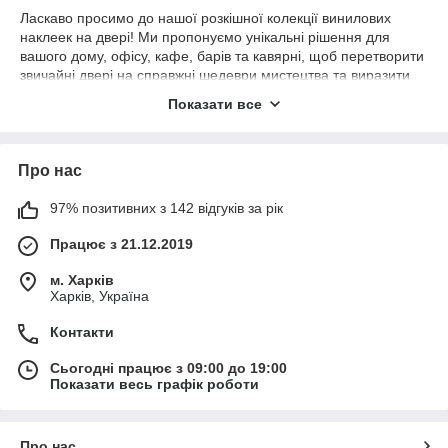
Ласкаво просимо до нашої розкішної колекції винилових
наклеек на двері! Ми пропонуємо унікальні рішення для
вашого дому, офісу, кафе, барів та кавярні, щоб перетворити
звичайні двері на справжні шедеври мистецтва та виразити
ваш особистий стиль.
Показати все
Чому обирати наші винилові наклейки на двері?
Якість та Довговічність
: Наші наклейки виготовлені
з високоякісного винилу, що забезпечує довговічність та
Про нас
стійкість до зношування, що особливо важливо для
заведень громадського харчування.
97% позитивних з 142 відгуків за рік
Розмаїтість Дизайну
: У нас є наклейки на двері для
Працює з 21.12.2019
кожного смаку та стилю. Від класичних варіантів до
сучасних мистецьких рішень - у нас є все, щоб
м. Харків
створити атмосферу, яка відповідає вашому закладу.
Харків, Україна
Легкість Встановлення
: Наші наклейки легко
Контакти
встановлюються, не потребують спеціальних навичок
чи інструментів.
Сьогодні працює з 09:00 до 19:00
Персоналізація
: Ми також пропонуємо послугу
Показати весь графік роботи
персоналізації, дозволяючи вам створити власний
дизайн або додати ім'я чи особистий напис до
наклейки.
Про нас